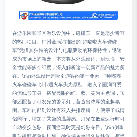
在游乐园和景区游乐设施中，碰碰车一直是老少皆宜
的热门项目。广州金满鸿推出的“帅嘟嘟火车碰碰
车”凭借其独特的设计与电瓶驱动的环保特性，迅速
成为市场上的新宠。本文将从外观设计、耐玩性、安
全性能等多个维度，深入解析这一创新产品的魅力所
在。\n\n外观设计是吸引游客的第一要素。“帅嘟嘟
火车碰碰车”以卡通火车头为原型，融入了圆润可爱
的流线形车身，搭配亮眼的红、蓝、黄为主色调，顶
部还配备了可发光的警示灯，营造出浓厚的童趣氛
围。车厢内部则设计有双人并排座椅，方便亲子或情
侣同行，增加了乘坐的温馨感。灯光在低速运行时可
自动变换色彩，夜间游玩时更是幻彩夺目。\n\n侧重
电瓶续航与驱动机构，确保游乐更持久且环保。与燃