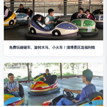
免费玩碰碰车、旋转木马、小火车！淄博景区送福利啦