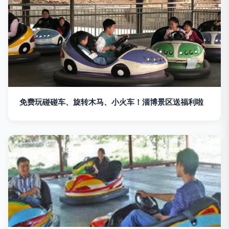
免费玩碰碰车、旋转木马、小火车！淄博景区送福利啦