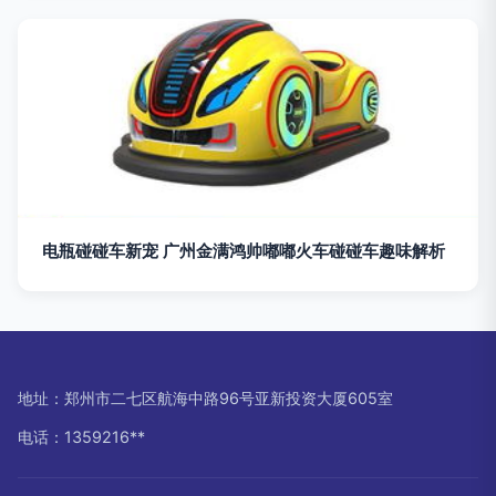
电瓶碰碰车新宠 广州金满鸿帅嘟嘟火车碰碰车趣味解析
地址：郑州市二七区航海中路96号亚新投资大厦605室
电话：1359216**