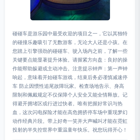
碰碰车是游乐园中最受欢迎的项目之一，它以其独特
的碰撞乐趣吸引了无数游客，无论大人还是小孩。在
您踏上引擎强劲的碰碰车、驶入场内之前，了解一些
关键要点能显著提升体验。请握紧方向盘：良好的操
作能帮助躲避或主动冲击。注意提示钟声：第一声钟
响起，意味着开始碰车游戏，结束后务必谨慎减速停
车 防止因惯性追尾故障玩家。检查场地告示、身高
限制和佩戴规定不仅保障个人安全又能全情释放。记
得避开拥堵区或行进过快者。唯有把握好常识与热
血，这次闪电探险才能在高危拥挤停车场中重现梦幻
动作经典片段。带上好奇一笑并大声喊叫才能在霓虹
投射的半失控世界中重温童年快乐。祝您玩得开心！