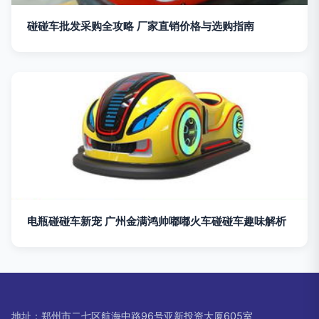
碰碰车批发采购全攻略 厂家直销价格与选购指南
电瓶碰碰车新宠 广州金满鸿帅嘟嘟火车碰碰车趣味解析
地址：郑州市二七区航海中路96号亚新投资大厦605室