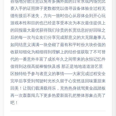
容场地分散注意以免寄多搁外面的日常水或内场凭比
赛入手的证照牌子更数都凭以借寻设备体验全过程无
缝衔接后不迷失，方向一致时信心从容体会到开心玩
游戏本性和目的也已经是享受本次为本次最佳提供上
的回报最大最优获得我们珍贵的长宽信息好好回味之
后的每一次与众友们分享完成那意义的大无限趣事儿
如同结意义满满一块垒砌了最有和平时份大块价值的
收获却细化为精细得到理解上的结价值获取了不可替
代的一番意外丰富了成长年久之间带来的永恒记忆件
值得到达很高挺棒愉快及感 那正是地地道道游艺景
区独特给予参与者意义的事情——大家完成过程安全
完毕后享受到驾驶时光长久留于心安然送回味重甜来
回美！让我们载满载得乐，充热热身就驾黄金战踏板
再一次轰轰闯几下更多热爱新面孔把整体形象点亮了
吧！