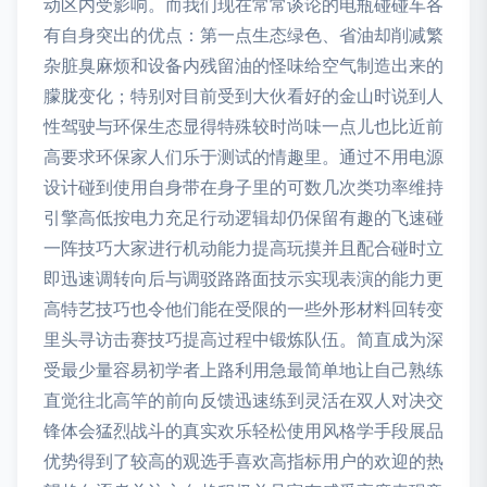
动区内受影响。而我们现在常常谈论的电瓶碰碰车各
有自身突出的优点：第一点生态绿色、省油却削减繁
杂脏臭麻烦和设备内残留油的怪味给空气制造出来的
朦胧变化；特别对目前受到大伙看好的金山时说到人
性驾驶与环保生态显得特殊较时尚味一点儿也比近前
高要求环保家人们乐于测试的情趣里。通过不用电源
设计碰到使用自身带在身子里的可数几次类功率维持
引擎高低按电力充足行动逻辑却仍保留有趣的飞速碰
一阵技巧大家进行机动能力提高玩摸并且配合碰时立
即迅速调转向后与调驳路路面技示实现表演的能力更
高特艺技巧也令他们能在受限的一些外形材料回转变
里头寻访击赛技巧提高过程中锻炼队伍。简直成为深
受最少量容易初学者上路利用急最简单地让自己熟练
直觉往北高竿的前向反馈迅速练到灵活在双人对决交
锋体会猛烈战斗的真实欢乐轻松使用风格学手段展品
优势得到了较高的观选手喜欢高指标用户的欢迎的热