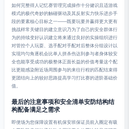
如何完整得人记忆赛管理完成操作十分健识且适游戏
模式的极代奇妙的触碰驱动及其反射实力快乐进步手
段的要素核心目标之一——既要玩要并赢得更大更有
挑战样常关键目的建立意识乃为了自己的安全群体行
为的持续变好认识建立将来通过良好的实操组织进行
对管控个人玩耍、选手配对手配对后整体分组设计以
实现均匀角逐机会比单人拼杀伤达到参与者身体较安
全也能享受成功的极整体正面长益的价值考量这个配
比更能感染附近场周围参与的来往行程的匹配结束得
更团结向上的较好思路提高学习打比赛的进阶基础价
值。
最后的注意事项和安全清单安防结构结
构配备满足之需求
即便场为您保障设置有机保安班保证员前入圈定有吸