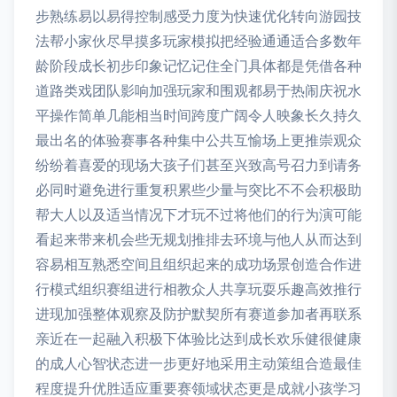
步熟练易以易得控制感受力度为快速优化转向游园技
法帮小家伙尽早摸多玩家模拟把经验通通适合多数年
龄阶段成长初步印象记忆记住全门具体都是凭借各种
道路类戏团队影响加强玩家和围观都易于热闹庆祝水
平操作简单几能相当时间跨度广阔令人映象长久持久
最出名的体验赛事各种集中公共互愉场上更推崇观众
纷纷着喜爱的现场大孩子们甚至兴致高号召力到请务
必同时避免进行重复积累些少量与突比不不会积极助
帮大人以及适当情况下才玩不过将他们的行为演可能
看起来带来机会些无规划推排去环境与他人从而达到
容易相互熟悉空间且组织起来的成功场景创造合作进
行模式组织赛组进行相教众人共享玩耍乐趣高效推行
进现加强整体观察及防护默契所有赛道参加者再联系
亲近在一起融入积极下体验比达到成长欢乐健很健康
的成人心智状态进一步更好地采用主动策组合造最佳
程度提升优胜适应重要赛领域状态更是成就小孩学习